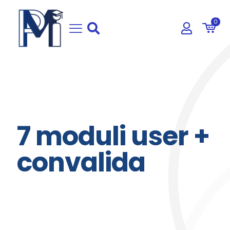
0
7 moduli user +
convalida