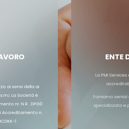
LAVORO
ENTE 
La PMI Services
accreditat
o ai sensi della ai
 s.m.i. La Società è
Forniamo servizi
mento nr. N R . DPG0
specializzata e 
i Accreditamento n.
BCDKK-1