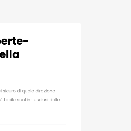
perte-
ella
i sicuro di quale direzione
facile sentirsi esclusi dalle