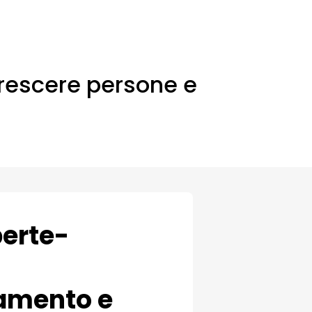
crescere persone e
perte-
iamento e