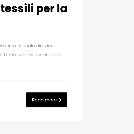
tessili per la
i sicuro di quale direzione
facile sentirsi esclusi dalle
Read more