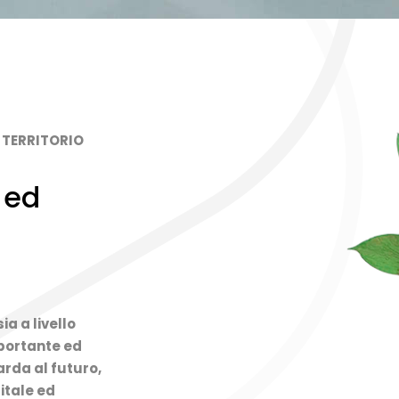
L TERRITORIO
 ed
ia a livello
portante ed
rda al futuro,
itale ed