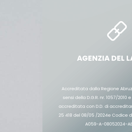
AGENZIA DEL 
Accreditata dalla Regione Abruzz
sensi della D.G.R. nr. 1057/2010 e
accreditata con D.D. di accredita
25 418 del 08/05 /2024e Codice d
A059-A-08052024-A